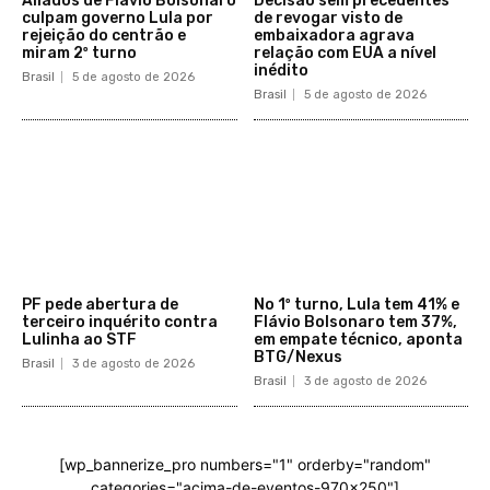
Aliados de Flávio Bolsonaro
Decisão sem precedentes
culpam governo Lula por
de revogar visto de
rejeição do centrão e
embaixadora agrava
miram 2º turno
relação com EUA a nível
inédito
Brasil
5 de agosto de 2026
Brasil
5 de agosto de 2026
PF pede abertura de
No 1º turno, Lula tem 41% e
terceiro inquérito contra
Flávio Bolsonaro tem 37%,
Lulinha ao STF
em empate técnico, aponta
BTG/Nexus
Brasil
3 de agosto de 2026
Brasil
3 de agosto de 2026
[wp_bannerize_pro numbers="1" orderby="random"
categories="acima-de-eventos-970x250"]