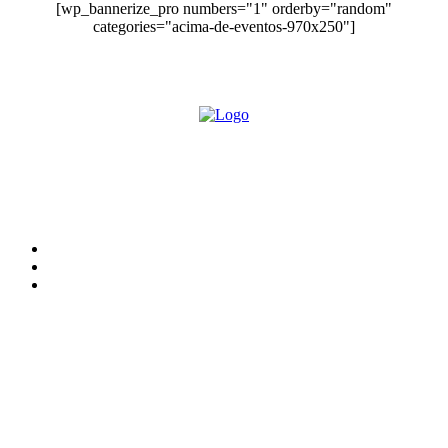
[wp_bannerize_pro numbers="1" orderby="random"
categories="acima-de-eventos-970x250"]
O site Alerta Rondônia é um jornal eletrônico focada em notícias, entretenimento e
cobertura de eventos. Teve a sua operação iniciada em 2007 com o nome de "Em
Ariquemes", sendo um dos pioneiros no jornalismo on-line na cidade de Ariquemes (RO).
Sobre
Edital Alerta Rondônia
Politica de privacidade
Termos e condições de uso
Siga-nos
Contato