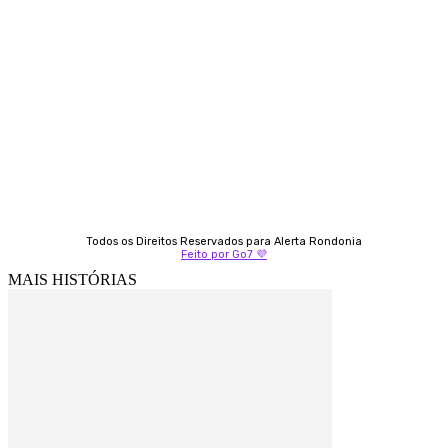
Almi Coelho
69 98406-5272
Fátima Coelho
9 9349-2121
Izabella Coelho
69 99247-4792
Todos os Direitos Reservados para Alerta Rondonia
Feito por Go7 💜
MAIS HISTÓRIAS