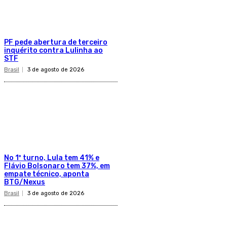
PF pede abertura de terceiro
inquérito contra Lulinha ao
STF
Brasil
3 de agosto de 2026
No 1º turno, Lula tem 41% e
Flávio Bolsonaro tem 37%, em
empate técnico, aponta
BTG/Nexus
Brasil
3 de agosto de 2026