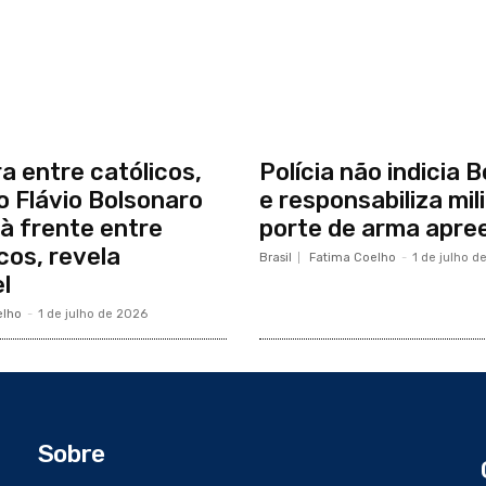
ra entre católicos,
Polícia não indicia 
 Flávio Bolsonaro
e responsabiliza mil
à frente entre
porte de arma apre
cos, revela
Brasil
Fatima Coelho
-
1 de julho d
l
elho
-
1 de julho de 2026
Sobre