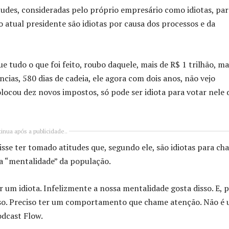
udes, consideradas pelo próprio empresário como idiotas, par
o atual presidente são idiotas por causa dos processos e da
e tudo o que foi feito, roubo daquele, mais de R$ 1 trilhão, ma
cias, 580 dias de cadeia, ele agora com dois anos, não vejo
olocou dez novos impostos, só pode ser idiota para votar nele 
inua após a publicidade..
sse ter tomado atitudes que, segundo ele, são idiotas para ch
da “mentalidade” da população.
 um idiota. Infelizmente a nossa mentalidade gosta disso. E, 
isso. Preciso ter um comportamento que chame atenção. Não é
odcast Flow.