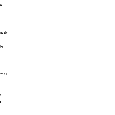
a
is de
de
amar
por
 uma