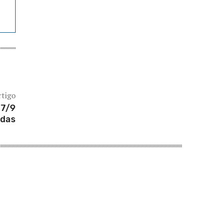
rtigo
 7/9
adas