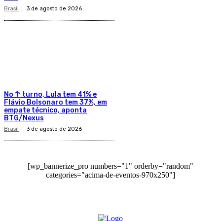
Brasil
3 de agosto de 2026
No 1º turno, Lula tem 41% e
Flávio Bolsonaro tem 37%, em
empate técnico, aponta
BTG/Nexus
Brasil
3 de agosto de 2026
[wp_bannerize_pro numbers="1" orderby="random"
categories="acima-de-eventos-970x250"]