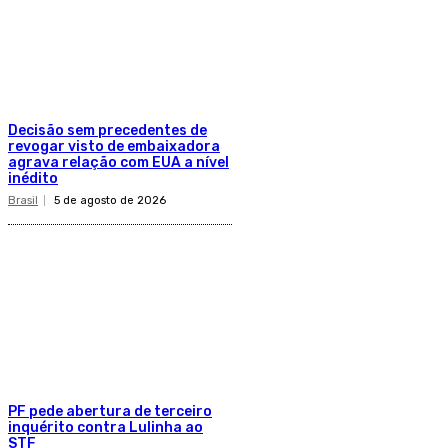
Decisão sem precedentes de
revogar visto de embaixadora
agrava relação com EUA a nível
inédito
Brasil
5 de agosto de 2026
PF pede abertura de terceiro
inquérito contra Lulinha ao
STF