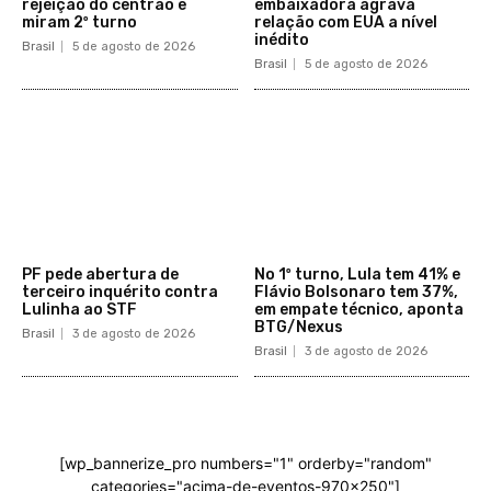
rejeição do centrão e
embaixadora agrava
miram 2º turno
relação com EUA a nível
inédito
Brasil
5 de agosto de 2026
Brasil
5 de agosto de 2026
PF pede abertura de
No 1º turno, Lula tem 41% e
terceiro inquérito contra
Flávio Bolsonaro tem 37%,
Lulinha ao STF
em empate técnico, aponta
BTG/Nexus
Brasil
3 de agosto de 2026
Brasil
3 de agosto de 2026
[wp_bannerize_pro numbers="1" orderby="random"
categories="acima-de-eventos-970x250"]