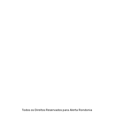
Termos e condições de uso
Siga-nos
Contato
Almi Coelho
69 98406-5272
Fátima Coelho
9 9349-2121
Izabella Coelho
69 99247-4792
Todos os Direitos Reservados para Alerta Rondonia