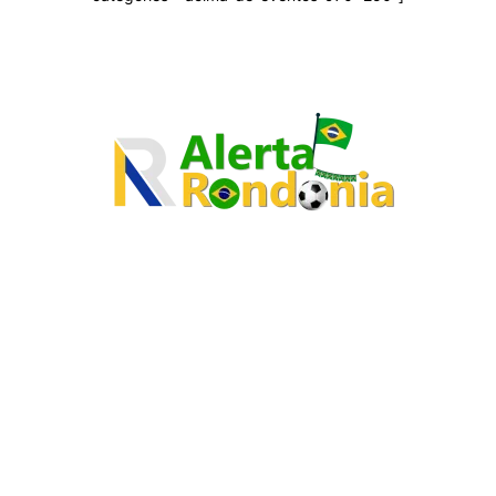
O site Alerta Rondônia é um jornal eletrônico focada em notícias,
entretenimento e cobertura de eventos. Teve a sua operação iniciada em
2007 com o nome de "Em Ariquemes", sendo um dos pioneiros no
jornalismo on-line na cidade de Ariquemes (RO).
Sobre
Edital Alerta Rondônia
Politica de privacidade