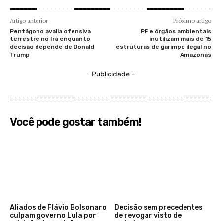
Artigo anterior
Próximo artigo
Pentágono avalia ofensiva
PF e órgãos ambientais
terrestre no Irã enquanto
inutilizam mais de 15
decisão depende de Donald
estruturas de garimpo ilegal no
Trump
Amazonas
- Publicidade -
Você pode gostar também!
Aliados de Flávio Bolsonaro
Decisão sem precedentes
culpam governo Lula por
de revogar visto de