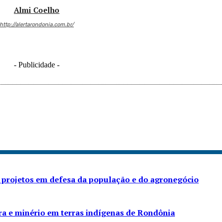
Almi Coelho
http://alertarondonia.com.br/
- Publicidade -
 projetos em defesa da população e do agronegócio
ra e minério em terras indígenas de Rondônia