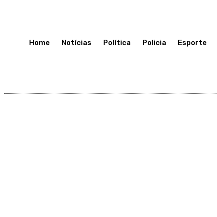
Terça-Feira 7, Julho, 2026
Home
Notícias
Política
Policia
Esporte