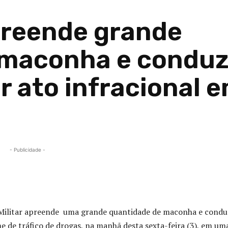
preende grande
 maconha e condu
r ato infracional 
- Publicidade -
Compartilhado
ia Militar apreende uma grande quantidade de maconha e cond
e de tráfico de drogas, na manhã desta sexta-feira (3), em um