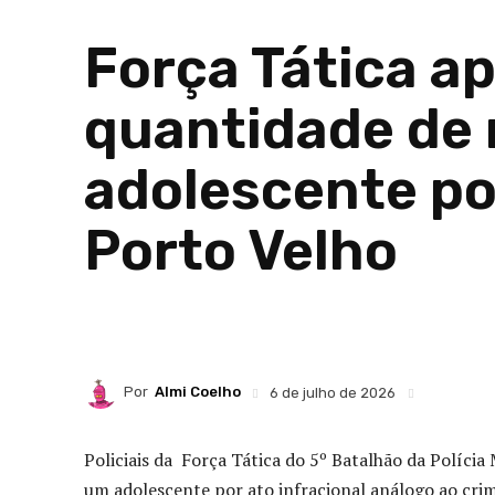
Força Tática a
quantidade de
adolescente po
Porto Velho
Por
Almi Coelho
6 de julho de 2026
Policiais da Força Tática do 5º Batalhão da Políc
um adolescente por ato infracional análogo ao crim