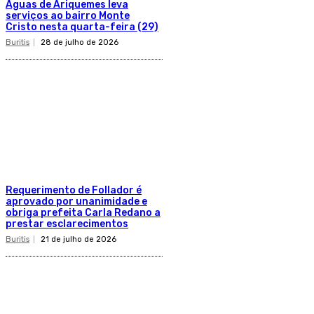
Águas de Ariquemes leva
serviços ao bairro Monte
Cristo nesta quarta-feira (29)
Buritis
28 de julho de 2026
Requerimento de Follador é
aprovado por unanimidade e
obriga prefeita Carla Redano a
prestar esclarecimentos
Buritis
21 de julho de 2026