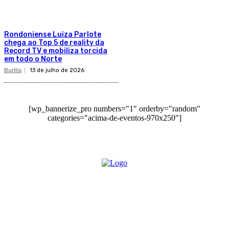
Rondoniense Luiza Parlote
chega ao Top 5 de reality da
Record TV e mobiliza torcida
em todo o Norte
Buritis
13 de julho de 2026
[wp_bannerize_pro numbers="1" orderby="random"
categories="acima-de-eventos-970x250"]
O site Alerta Rondônia é um jornal eletrônico focada em notícias, entretenimento e
cobertura de eventos. Teve a sua operação iniciada em 2007 com o nome de "Em
Ariquemes", sendo um dos pioneiros no jornalismo on-line na cidade de Ariquemes (RO).
Sobre