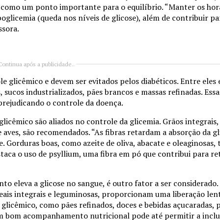
 como um ponto importante para o equilíbrio. “Manter os horá
poglicemia (queda nos níveis de glicose), além de contribuir p
ssora.
Continua após a publicidade..
 glicêmico e devem ser evitados pelos diabéticos. Entre eles 
s, sucos industrializados, pães brancos e massas refinadas. Es
 prejudicando o controle da doença.
licêmico são aliados no controle da glicemia. Grãos integrais, f
e aves, são recomendados. “As fibras retardam a absorção da g
ue. Gorduras boas, como azeite de oliva, abacate e oleaginosas
ca o uso de psyllium, uma fibra em pó que contribui para re
to eleva a glicose no sangue, é outro fator a ser considerado
eais integrais e leguminosas, proporcionam uma liberação lent
e glicêmico, como pães refinados, doces e bebidas açucaradas,
Um bom acompanhamento nutricional pode até permitir a inclu