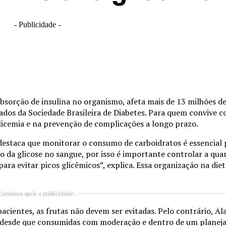
- Publicidade -
bsorção de insulina no organismo, afeta mais de 13 milhões de 
dos da Sociedade Brasileira de Diabetes. Para quem convive c
icemia e na prevenção de complicações a longo prazo.
destaca que monitorar o consumo de carboidratos é essencial p
o da glicose no sangue, por isso é importante controlar a qua
ara evitar picos glicêmicos”, explica. Essa organização na diet
Continua após a publicidade..
cientes, as frutas não devem ser evitadas. Pelo contrário, Al
, desde que consumidas com moderação e dentro de um planej