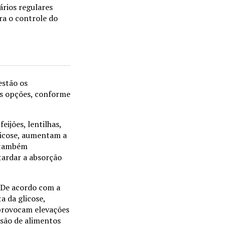
rios regulares
ara o controle do
estão os
sas opções, conforme
eijões, lentilhas,
licose, aumentam a
, também
tardar a absorção
. De acordo com a
a da glicose,
 provocam elevações
são de alimentos