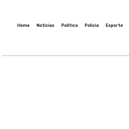
Quinta-Feira 9, Julho, 2026
Home
Notícias
Política
Policia
Esporte