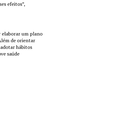
es efeitos”,
or elaborar um plano
“Além de orientar
 adotar hábitos
ove saúde