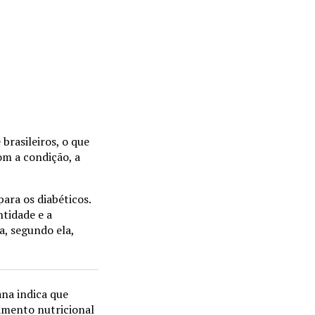
brasileiros, o que
om a condição, a
ara os diabéticos.
ntidade e a
a, segundo ela,
ana indica que
amento nutricional