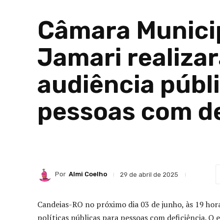
Câmara Municip
Jamari realiza
audiência públi
pessoas com de
Por
Almi Coelho
29 de abril de 2025
Candeias-RO no próximo dia 03 de junho, às 19 hor
políticas públicas para pessoas com deficiência. O