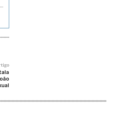
rtigo
tala
João
xual