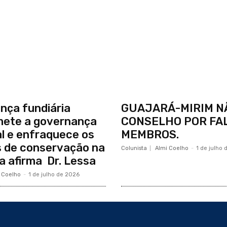
nça fundiária
GUAJARÁ-MIRIM N
ete a governança
CONSELHO POR FAL
ial e enfraquece os
MEMBROS.
 de conservação na
Colunista
Almi Coelho
-
1 de julho
 afirma Dr. Lessa
 Coelho
-
1 de julho de 2026