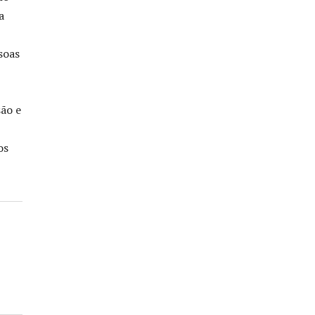
a
soas
são e
os