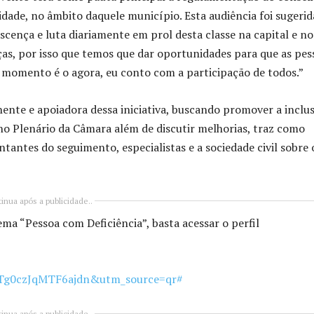
lidade, no âmbito daquele município. Esta audiência foi sugerid
nascença e luta diariamente em prol desta classe na capital e no
as, por isso que temos que dar oportunidades para que as pes
 o momento é o agora, eu conto com a participação de todos.”
ente e apoiadora dessa iniciativa, buscando promover a inclu
 no Plenário da Câmara além de discutir melhorias, traz como
ntantes do seguimento, especialistas e a sociedade civil sobre 
inua após a publicidade..
ma “Pessoa com Deficiência”, basta acessar o perfil
=bTg0czJqMTF6ajdn&utm_source=qr#
inua após a publicidade..