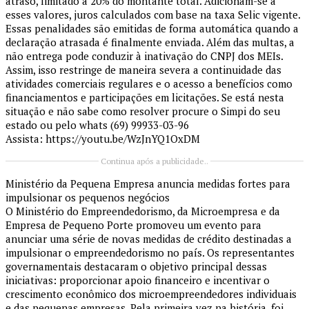
atraso, limitado a 20% do montante total. Adicionam-se a
esses valores, juros calculados com base na taxa Selic vigente.
Essas penalidades são emitidas de forma automática quando a
declaração atrasada é finalmente enviada. Além das multas, a
não entrega pode conduzir à inativação do CNPJ dos MEIs.
Assim, isso restringe de maneira severa a continuidade das
atividades comerciais regulares e o acesso a benefícios como
financiamentos e participações em licitações. Se está nesta
situação e não sabe como resolver procure o Simpi do seu
estado ou pelo whats (69) 99933-03-96
Assista: https://youtu.be/WzJnYQ1OxDM
Continua após a publicidade..
Ministério da Pequena Empresa anuncia medidas fortes para
impulsionar os pequenos negócios
O Ministério do Empreendedorismo, da Microempresa e da
Empresa de Pequeno Porte promoveu um evento para
anunciar uma série de novas medidas de crédito destinadas a
impulsionar o empreendedorismo no país. Os representantes
governamentais destacaram o objetivo principal dessas
iniciativas: proporcionar apoio financeiro e incentivar o
crescimento econômico dos microempreendedores individuais
e das pequenas empresas. Pela primeira vez na história, foi