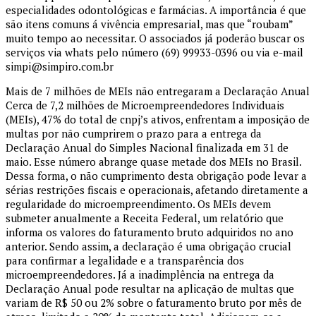
especialidades odontológicas e farmácias. A importância é que
são itens comuns á vivência empresarial, mas que “roubam”
muito tempo ao necessitar. O associados já poderão buscar os
serviços via whats pelo número (69) 99933-0396 ou via e-mail
simpi@simpiro.com.br
Mais de 7 milhões de MEIs não entregaram a Declaração Anual
Cerca de 7,2 milhões de Microempreendedores Individuais
(MEIs), 47% do total de cnpj’s ativos, enfrentam a imposição de
multas por não cumprirem o prazo para a entrega da
Declaração Anual do Simples Nacional finalizada em 31 de
maio. Esse número abrange quase metade dos MEIs no Brasil.
Dessa forma, o não cumprimento desta obrigação pode levar a
sérias restrições fiscais e operacionais, afetando diretamente a
regularidade do microempreendimento. Os MEIs devem
submeter anualmente a Receita Federal, um relatório que
informa os valores do faturamento bruto adquiridos no ano
anterior. Sendo assim, a declaração é uma obrigação crucial
para confirmar a legalidade e a transparência dos
microempreendedores. Já a inadimplência na entrega da
Declaração Anual pode resultar na aplicação de multas que
variam de R$ 50 ou 2% sobre o faturamento bruto por mês de