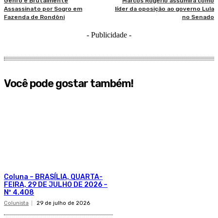
Genro é Brutalmente
Marcos Rogério assumirá como
Assassinato por Sogro em
líder da oposição ao governo Lula
Fazenda de Rondôni
no Senado
- Publicidade -
Você pode gostar também!
Coluna – BRASÍLIA, QUARTA-
FEIRA, 29 DE JULHO DE 2026 –
Nº 4.408
Colunista
29 de julho de 2026