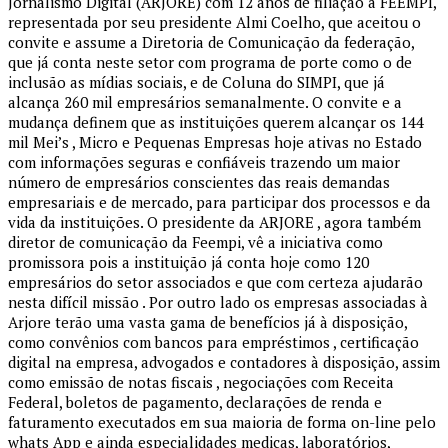
Jornalismo Digital (ARJORE) com 12 anos de filiação a FEEMPI,
representada por seu presidente Almi Coelho, que aceitou o
convite e assume a Diretoria de Comunicação da federação,
que já conta neste setor com programa de porte como o de
inclusão as mídias sociais, e de Coluna do SIMPI, que já
alcança 260 mil empresários semanalmente. O convite e a
mudança definem que as instituições querem alcançar os 144
mil Mei’s , Micro e Pequenas Empresas hoje ativas no Estado
com informações seguras e confiáveis trazendo um maior
número de empresários conscientes das reais demandas
empresariais e de mercado, para participar dos processos e da
vida da instituições. O presidente da ARJORE , agora também
diretor de comunicação da Feempi, vê a iniciativa como
promissora pois a instituição já conta hoje como 120
empresários do setor associados e que com certeza ajudarão
nesta difícil missão . Por outro lado os empresas associadas à
Arjore terão uma vasta gama de benefícios já à disposição,
como convênios com bancos para empréstimos , certificação
digital na empresa, advogados e contadores à disposição, assim
como emissão de notas fiscais , negociações com Receita
Federal, boletos de pagamento, declarações de renda e
faturamento executados em sua maioria de forma on-line pelo
whats App e ainda especialidades medicas, laboratórios,