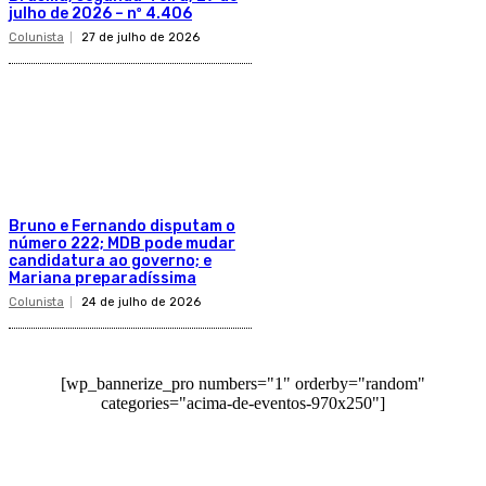
julho de 2026 – nº 4.406
Colunista
27 de julho de 2026
Bruno e Fernando disputam o
número 222; MDB pode mudar
candidatura ao governo; e
Mariana preparadíssima
Colunista
24 de julho de 2026
[wp_bannerize_pro numbers="1" orderby="random"
categories="acima-de-eventos-970x250"]