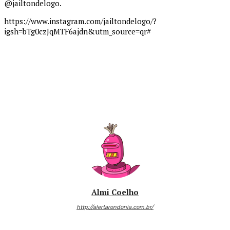
@jailtondelogo.
https://www.instagram.com/jailtondelogo/?
igsh=bTg0czJqMTF6ajdn&utm_source=qr#
Almi Coelho
http://alertarondonia.com.br/