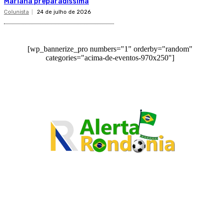
Mariana preparadíssima
Colunista
24 de julho de 2026
[wp_bannerize_pro numbers="1" orderby="random"
categories="acima-de-eventos-970x250"]
O site Alerta Rondônia é um jornal eletrônico focada em notícias, entretenimento e
cobertura de eventos. Teve a sua operação iniciada em 2007 com o nome de "Em
Ariquemes", sendo um dos pioneiros no jornalismo on-line na cidade de Ariquemes (RO).