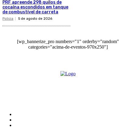
PRF apreende 298 quilos de
cocaína escondidos em tanque
de combustível de carreta
Policia
5 de agosto de 2026
[wp_bannerize_pro numbers="1" orderby="random"
categories="acima-de-eventos-970x250"]
O site Alerta Rondônia é um jornal eletrônico focada em notícias, entretenimento e
cobertura de eventos. Teve a sua operação iniciada em 2007 com o nome de "Em
Ariquemes", sendo um dos pioneiros no jornalismo on-line na cidade de Ariquemes (RO).
Sobre
Edital Alerta Rondônia
Politica de privacidade
Termos e condições de uso
Siga-nos