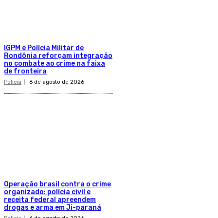
IGPM e Polícia Militar de
Rondônia reforçam integração
no combate ao crime na faixa
de fronteira
Policia
6 de agosto de 2026
Operação brasil contra o crime
organizado: polícia civil e
receita federal apreendem
drogas e arma em Ji-paraná