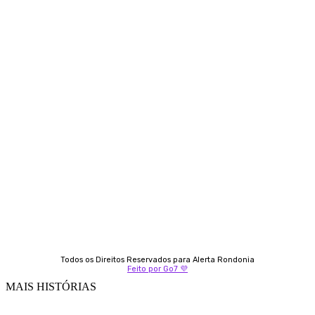
Contato
Almi Coelho
69 98406-5272
Fátima Coelho
9 9349-2121
Izabella Coelho
69 99247-4792
Todos os Direitos Reservados para Alerta Rondonia
Feito por Go7 💜
MAIS HISTÓRIAS