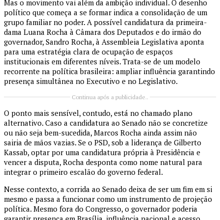
Mas o movimento vai além da ambição individual. O desenho
político que começa a se formar indica a consolidação de um
grupo familiar no poder. A possível candidatura da primeira-
dama Luana Rocha à Câmara dos Deputados e do irmão do
governador, Sandro Rocha, à Assembleia Legislativa aponta
para uma estratégia clara de ocupação de espaços
institucionais em diferentes níveis. Trata-se de um modelo
recorrente na política brasileira: ampliar influência garantindo
presença simultânea no Executivo e no Legislativo.
Continua após a publicidade..
O ponto mais sensível, contudo, está no chamado plano
alternativo. Caso a candidatura ao Senado não se concretize
ou não seja bem-sucedida, Marcos Rocha ainda assim não
sairia de mãos vazias. Se o PSD, sob a liderança de Gilberto
Kassab, optar por uma candidatura própria à Presidência e
vencer a disputa, Rocha desponta como nome natural para
integrar o primeiro escalão do governo federal.
Nesse contexto, a corrida ao Senado deixa de ser um fim em si
mesmo e passa a funcionar como um instrumento de projeção
política. Mesmo fora do Congresso, o governador poderia
garantir presença em Brasília, influência nacional e acesso