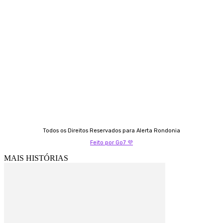
Contato
Almi Coelho
69 98406-5272
Fátima Coelho
9 9349-2121
Izabella Coelho
69 99247-4792
Todos os Direitos Reservados para Alerta Rondonia
Feito por Go7 💜
MAIS HISTÓRIAS