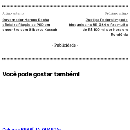
Artigo anterior
Próximo artigo
Governador Marcos Rocha
Justiça Federal impede
oficializa filiação ao PSD em
bloqueios na BR-364 e fixa multa
encontro com Gilberto Kassab
de R$ 100 mil por hora em
Rondônia
- Publicidade -
Você pode gostar também!
Coluna – BRASÍLIA, QUARTA-