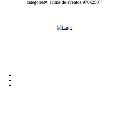
categories="acima-de-eventos-970x250"]
O site Alerta Rondônia é um jornal eletrônico focada em notícias,
entretenimento e cobertura de eventos. Teve a sua operação iniciada em
2007 com o nome de "Em Ariquemes", sendo um dos pioneiros no
jornalismo on-line na cidade de Ariquemes (RO).
Sobre
Edital Alerta Rondônia
Politica de privacidade
Termos e condições de uso
Siga-nos