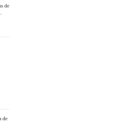
us de
-
a de