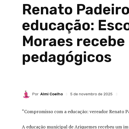
Renato Padeiro
educação: Esco
Moraes recebe 
pedagógicos
Por
Almi Coelho
5 de novembro de 2025
“Compromisso com a educação: vereador Renato Pa
A educação municipal de Ariquemes recebeu um im