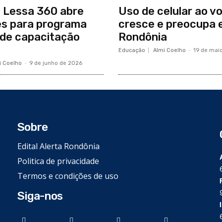
o Lessa 360 abre
Uso de celular ao v
es para programa
cresce e preocupa
 de capacitação
Rondônia
Educação
Almi Coelho
-
19 de mai
i Coelho
-
9 de junho de 2026
Sobre
Edital Alerta Rondônia
Politica de privacidade
Termos e condições de uso
Siga-nos