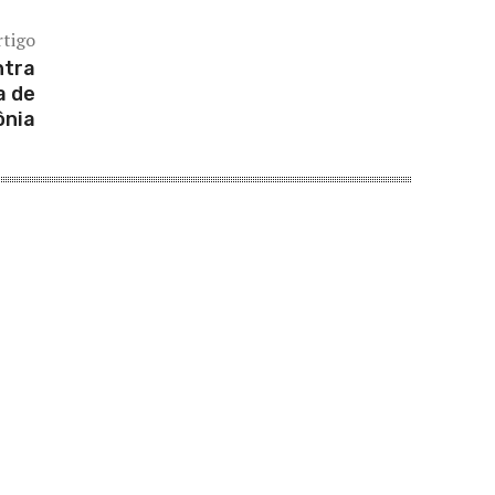
rtigo
ntra
a de
ônia