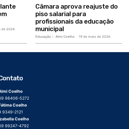
olante
Câmara aprova reajuste do
 em
piso salarial para
profissionais da educação
municipal
o de 2026
Educação
Almi Coelho
-
19 de maio de 2026
Contato
Almi Coelho
69 98406-5272
Fátima Coelho
9 9349-2121
Izabella Coelho
69 99247-4792