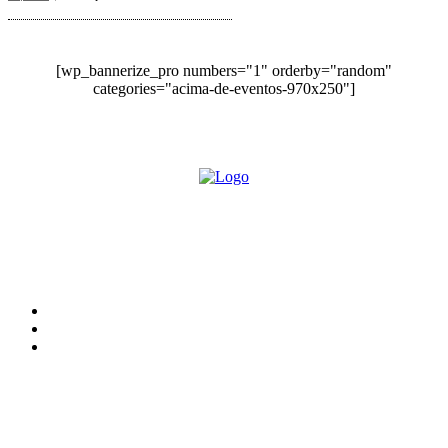
[wp_bannerize_pro numbers="1" orderby="random"
categories="acima-de-eventos-970x250"]
O site Alerta Rondônia é um jornal eletrônico focada em notícias, entretenimento e
cobertura de eventos. Teve a sua operação iniciada em 2007 com o nome de "Em
Ariquemes", sendo um dos pioneiros no jornalismo on-line na cidade de Ariquemes (RO).
Sobre
Edital Alerta Rondônia
Politica de privacidade
Termos e condições de uso
Siga-nos