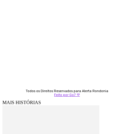
Contato
Almi Coelho
69 98406-5272
Fátima Coelho
9 9349-2121
Izabella Coelho
69 99247-4792
Todos os Direitos Reservados para Alerta Rondonia
Feito por Go7 💜
MAIS HISTÓRIAS