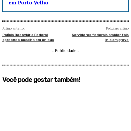
em Porto Velho
Artigo anterior
Próximo artigo
Polícia Rodoviária Federal
Servidores federais ambientais
apreende cocaína em ônibus
iniciam greve
- Publicidade -
Você pode gostar também!