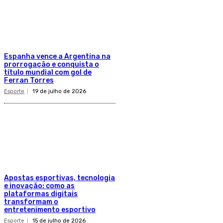
Espanha vence a Argentina na
prorrogação e conquista o
título mundial com gol de
Ferran Torres
Esporte
19 de julho de 2026
Apostas esportivas, tecnologia
e inovação: como as
plataformas digitais
transformam o
entretenimento esportivo
Esporte
15 de julho de 2026