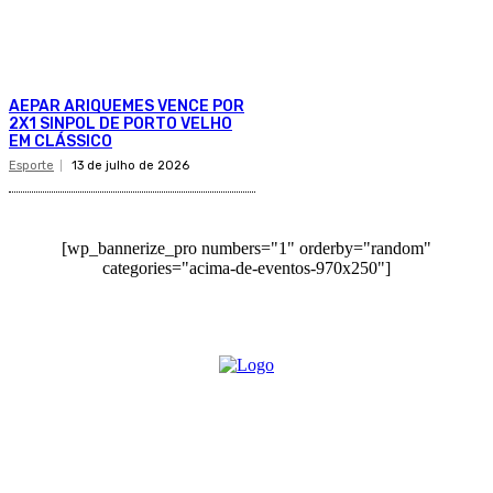
AEPAR ARIQUEMES VENCE POR
2X1 SINPOL DE PORTO VELHO
EM CLÁSSICO
Esporte
13 de julho de 2026
[wp_bannerize_pro numbers="1" orderby="random"
categories="acima-de-eventos-970x250"]
O site Alerta Rondônia é um jornal eletrônico focada em notícias, entretenimento e
cobertura de eventos. Teve a sua operação iniciada em 2007 com o nome de "Em
Ariquemes", sendo um dos pioneiros no jornalismo on-line na cidade de Ariquemes (RO).
Sobre