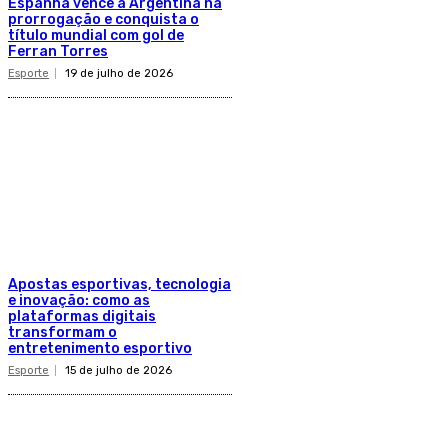
Espanha vence a Argentina na
prorrogação e conquista o
título mundial com gol de
Ferran Torres
Esporte
19 de julho de 2026
Apostas esportivas, tecnologia
e inovação: como as
plataformas digitais
transformam o
entretenimento esportivo
Esporte
15 de julho de 2026