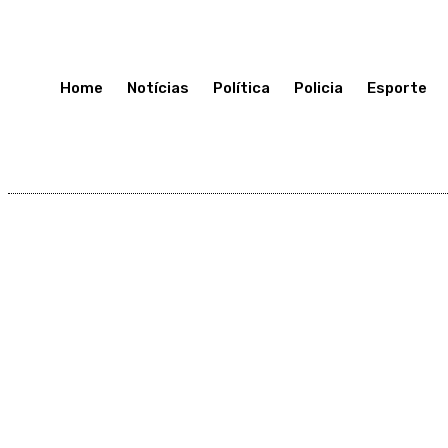
Terça-Feira 7, Julho, 2026
Home
Notícias
Política
Policia
Esporte