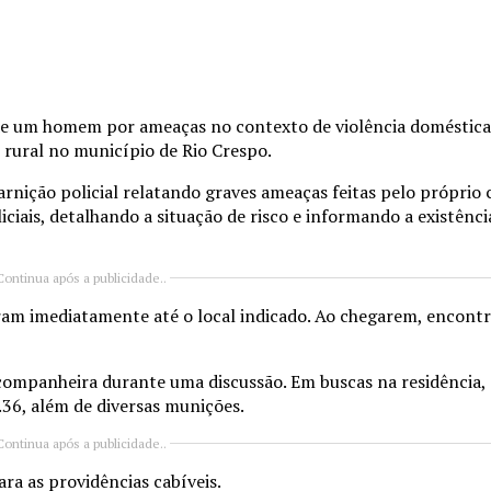
de um homem por ameaças no contexto de violência doméstica
 rural no município de
Rio Crespo
.
arnição policial relatando graves ameaças feitas pelo próprio
iais, detalhando a situação de risco e informando a existênc
Continua após a publicidade..
aram imediatamente até o local indicado. Ao chegarem, encont
ompanheira durante uma discussão. Em buscas na residência, a
.36, além de diversas munições.
Continua após a publicidade..
ra as providências cabíveis.