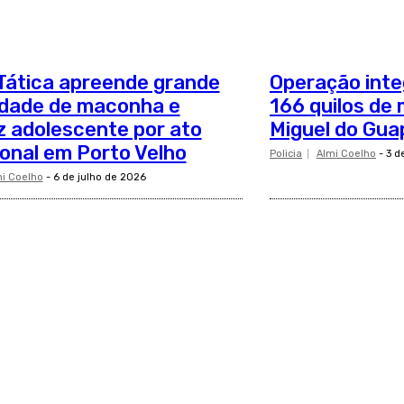
Tática apreende grande
Operação int
dade de maconha e
166 quilos de
 adolescente por ato
Miguel do Gua
ional em Porto Velho
Policia
Almi Coelho
-
3 d
i Coelho
-
6 de julho de 2026