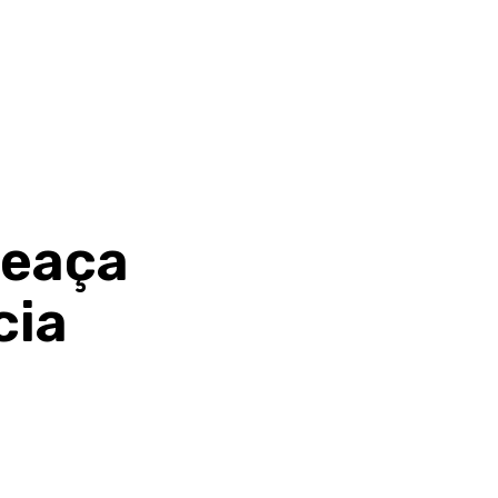
meaça
cia