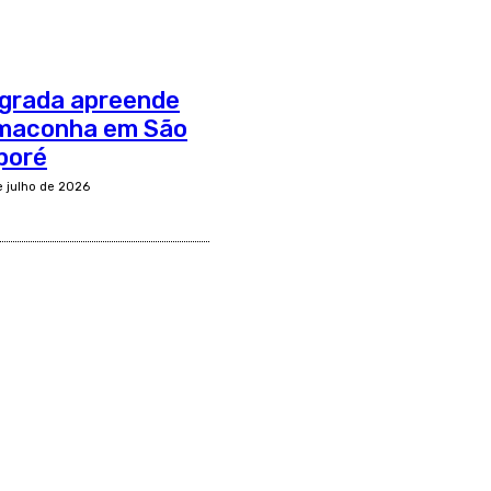
egrada apreende
 maconha em São
poré
e julho de 2026