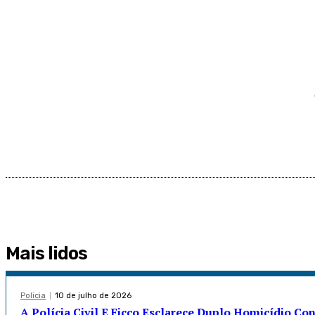
Mais lidos
Policia
10 de julho de 2026
A Polícia Civil E Ficco Esclarece Duplo Homicídio C