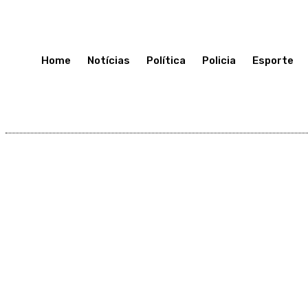
Sexta-Feira 10, Julho, 2026
Home
Notícias
Política
Policia
Esporte