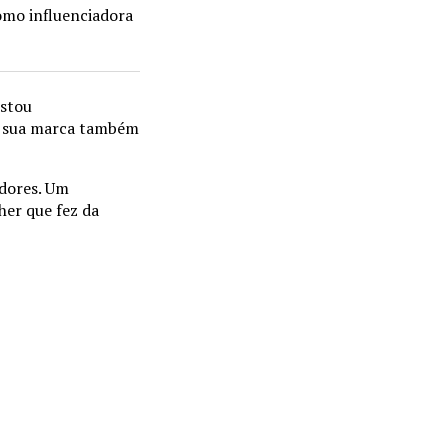
omo influenciadora
istou
o, sua marca também
adores. Um
her que fez da