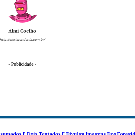
Almi Coelho
http://alertarondonia.com.br/
- Publicidade -
onsumados E Dois Tentados E Divulga Imagens Dos Foragi