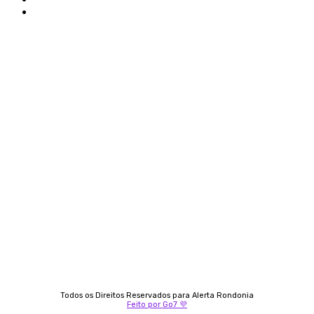
Termos e condições de uso
Siga-nos
Contato
Almi Coelho
69 98406-5272
Fátima Coelho
9 9349-2121
Izabella Coelho
69 99247-4792
Todos os Direitos Reservados para Alerta Rondonia
Feito por Go7 💜