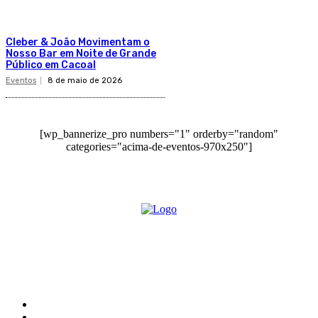
Cleber & João Movimentam o
Nosso Bar em Noite de Grande
Público em Cacoal
Eventos
8 de maio de 2026
[wp_bannerize_pro numbers="1" orderby="random"
categories="acima-de-eventos-970x250"]
O site Alerta Rondônia é um jornal eletrônico focada em notícias, entretenimento e
cobertura de eventos. Teve a sua operação iniciada em 2007 com o nome de "Em
Ariquemes", sendo um dos pioneiros no jornalismo on-line na cidade de Ariquemes (RO).
Sobre
Edital Alerta Rondônia
Politica de privacidade