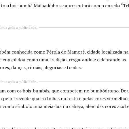
nto o boi-bumbá Malhadinho se apresentará com o enredo “T
inua após a publicidade..
mbém conhecida como Pérola do Mamoré, cidade localizada na
se consolidou como uma tradição, resgatando e celebrando as
res, danças, rituais, alegorias e toadas.
inua após a publicidade..
entam com os bois-bumbás, que competem no bumbódromo. De
 pelo trevo de quatro folhas na testa e pelas cores vermelha 
m como símbolo uma meia-lua na cabeça, além das cores azul 