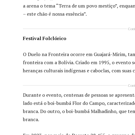
a arena o tema “Terra de um povo mestiço”, enqua
– este chão é nossa essência”.
Cont
Festival Folclórico
O Duelo na Fronteira ocorre em Guajará-Mirim, ta
fronteira com a Bolívia. Criado em 1995, o evento 
heranças culturais indígenas e caboclas, com suas co
Cont
Durante o evento, centenas de pessoas se apres
lado está o boi-bumbá Flor do Campo, caracterizado
branca. Do outro, o boi-bumbá Malhadinho, que te
branca.