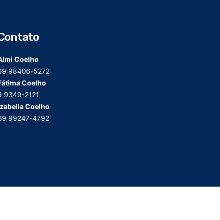
Contato
Almi Coelho
69 98406-5272
Fátima Coelho
9 9349-2121
Izabella Coelho
69 99247-4792