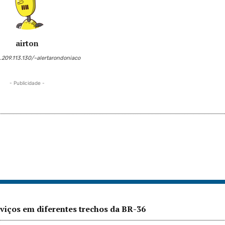
airton
6.209.113.130/~alertarondoniaco
- Publicidade -
iços em diferentes trechos da BR-36