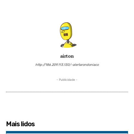
airton
http://186.209.113.130/~alertarondoniaco
- Publicidade -
Mais lidos