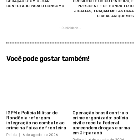
GERAÇÃO C: UM OLHAR
PRESIDENTE CHICO PINHEIRO, E
CONECTADO PARA O CONSUMO
PRESIDENTE DE HONRA TIZIU
JIDALIAS, TRAÇAM METAS PARA
O REAL ARIQUEMES
- Publicidade -
Você pode gostar também!
IGPM e Polícia Militar de
Operação brasil contra o
Rondônia reforçam
crime organizado: polícia
integração no combate ao
civil e receita federal
crime na faixa de fronteira
apreendem drogas e arma
em Ji-paraná
Policia
6 de agosto de 2026
Policia
6 de agosto de 2026