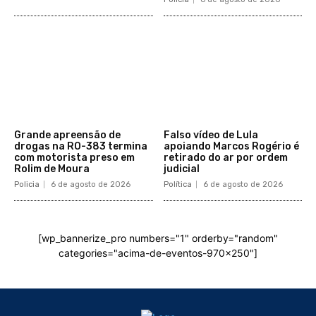
Grande apreensão de
Falso vídeo de Lula
drogas na RO-383 termina
apoiando Marcos Rogério é
com motorista preso em
retirado do ar por ordem
Rolim de Moura
judicial
Policia
6 de agosto de 2026
Política
6 de agosto de 2026
[wp_bannerize_pro numbers="1" orderby="random"
categories="acima-de-eventos-970x250"]