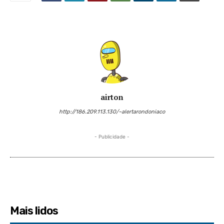
airton
http://186.209.113.130/~alertarondoniaco
- Publicidade -
Mais lidos