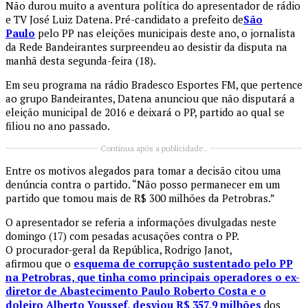
Não durou muito a aventura política do apresentador de rádio
e TV José Luiz Datena. Pré-candidato a prefeito de
São
Paulo
pelo PP nas eleições municipais deste ano, o jornalista
da Rede Bandeirantes surpreendeu ao desistir da disputa na
manhã desta segunda-feira (18).
Em seu programa na rádio Bradesco Esportes FM, que pertence
ao grupo Bandeirantes, Datena anunciou que não disputará a
eleição municipal de 2016 e deixará o PP, partido ao qual se
filiou no ano passado.
Continua após a publicidade..
Entre os motivos alegados para tomar a decisão citou uma
denúncia contra o partido. “Não posso permanecer em um
partido que tomou mais de R$ 300 milhões da Petrobras.”
O apresentador se referia a informações divulgadas neste
domingo (17) com pesadas acusações contra o PP.
O procurador-geral da República, Rodrigo Janot,
afirmou que o
esquema de corrupção sustentado pelo PP
na Petrobras, que tinha como principais operadores o ex-
diretor de Abastecimento Paulo Roberto Costa e o
doleiro Alberto Youssef, desviou R$ 357,9 milhões
dos