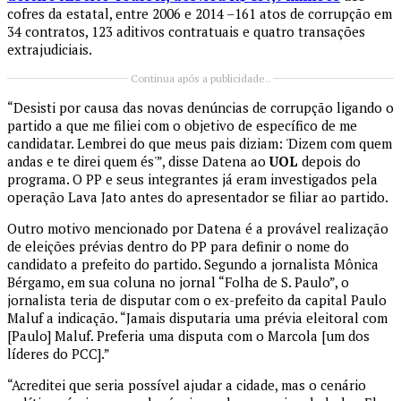
cofres da estatal, entre 2006 e 2014 –161 atos de corrupção em
34 contratos, 123 aditivos contratuais e quatro transações
extrajudiciais.
Continua após a publicidade..
“Desisti por causa das novas denúncias de corrupção ligando o
partido a que me filiei com o objetivo de específico de me
candidatar. Lembrei do que meus pais diziam: 'Dizem com quem
andas e te direi quem és'”, disse Datena ao
UOL
depois do
programa. O PP e seus integrantes já eram investigados pela
operação Lava Jato antes do apresentador se filiar ao partido.
Outro motivo mencionado por Datena é a provável realização
de eleições prévias dentro do PP para definir o nome do
candidato a prefeito do partido. Segundo a jornalista Mônica
Bérgamo, em sua coluna no jornal “Folha de S. Paulo”, o
jornalista teria de disputar com o ex-prefeito da capital Paulo
Maluf a indicação. “Jamais disputaria uma prévia eleitoral com
[Paulo] Maluf. Preferia uma disputa com o Marcola [um dos
líderes do PCC].”
“Acreditei que seria possível ajudar a cidade, mas o cenário