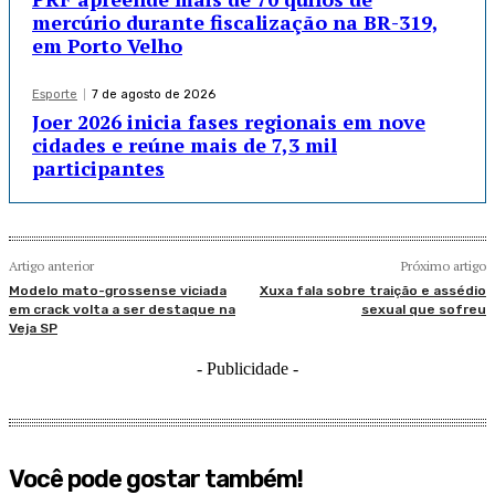
mercúrio durante fiscalização na BR-319,
em Porto Velho
Esporte
7 de agosto de 2026
Joer 2026 inicia fases regionais em nove
cidades e reúne mais de 7,3 mil
participantes
Artigo anterior
Próximo artigo
Modelo mato-grossense viciada
Xuxa fala sobre traição e assédio
em crack volta a ser destaque na
sexual que sofreu
Veja SP
- Publicidade -
Você pode gostar também!