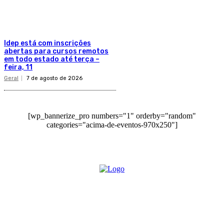
Idep está com inscrições
abertas para cursos remotos
em todo estado até terça –
feira, 11
Geral
7 de agosto de 2026
[wp_bannerize_pro numbers="1" orderby="random"
categories="acima-de-eventos-970x250"]
O site Alerta Rondônia é um jornal eletrônico focada em notícias, entretenimento e
cobertura de eventos. Teve a sua operação iniciada em 2007 com o nome de "Em
Ariquemes", sendo um dos pioneiros no jornalismo on-line na cidade de Ariquemes (RO).
Sobre