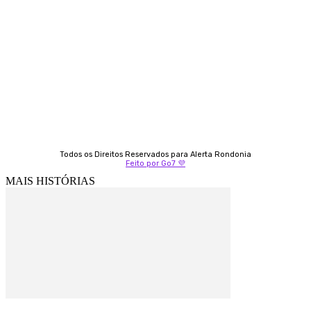
Almi Coelho
69 98406-5272
Fátima Coelho
9 9349-2121
Izabella Coelho
69 99247-4792
Todos os Direitos Reservados para Alerta Rondonia
Feito por Go7 💜
MAIS HISTÓRIAS