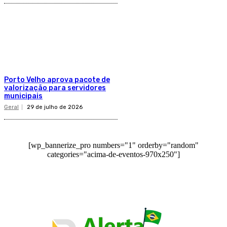
Porto Velho aprova pacote de
valorização para servidores
municipais
Geral
29 de julho de 2026
[wp_bannerize_pro numbers="1" orderby="random"
categories="acima-de-eventos-970x250"]