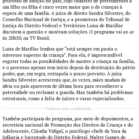
processo de adoção no país, cujo cadastro de pretendentes a
um filho ou filha é cinco vezes maior que o de crianças à
espera de uma família. A juíza de direito Sandra Silvestre, do
Conselho Nacional de Justiça, e a promotora do Tribunal de
Justiça do Distrito Federal e Territórios Luisa de Marillac
discutem a questão e mostram soluções. O programa vai ao ar
às 20h30, na TV Brasil.
Luisa de Marillac lembra que “está sempre em pauta o
interesse superior da criança”. Para ela, é imprescindível
esgotar todas as possibilidades de manter a criança na família,
e o processo apenas tem início depois da destituição do pátrio
poder, que, em regra, extrapola o prazo previsto. A juíza
Sandra Silvestre acrescenta que, às vezes, mães mudam de
ideia ou pais aparecem de última hora para reconhecer a
paternidade ou reclamar a guarda. Mas também há problemas
estruturais, como a falta de juízes e varas especializados.
Continua após a publicidade..
Também participam do programa, por meio de depoimentos, a
secretária nacional de Promoção dos Direitos da Criança e do
Adolescente, Cláudia Vidigal, o psicólogo-chefe da Vara da
Infância e Juventude do Distrito Federal, Walter Gomes de