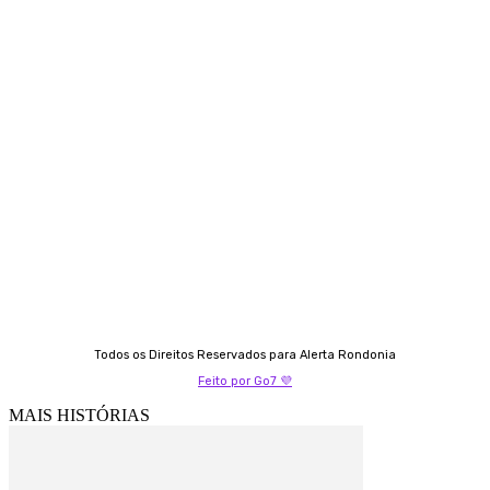
Contato
Almi Coelho
69 98406-5272
Fátima Coelho
9 9349-2121
Izabella Coelho
69 99247-4792
Todos os Direitos Reservados para Alerta Rondonia
Feito por Go7 💜
MAIS HISTÓRIAS