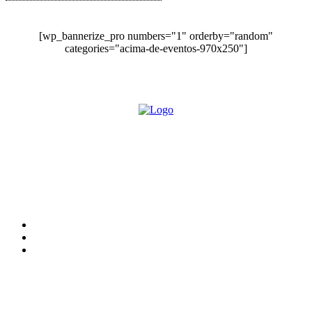
[wp_bannerize_pro numbers="1" orderby="random"
categories="acima-de-eventos-970x250"]
O site Alerta Rondônia é um jornal eletrônico focada em notícias,
entretenimento e cobertura de eventos. Teve a sua operação iniciada em
2007 com o nome de "Em Ariquemes", sendo um dos pioneiros no
jornalismo on-line na cidade de Ariquemes (RO).
Sobre
Edital Alerta Rondônia
Politica de privacidade
Termos e condições de uso
Siga-nos