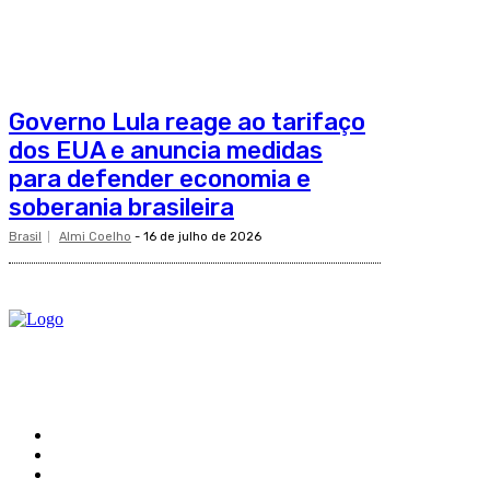
Governo Lula reage ao tarifaço
dos EUA e anuncia medidas
para defender economia e
soberania brasileira
Brasil
Almi Coelho
-
16 de julho de 2026
O site Alerta Rondônia é um jornal eletrônico focada em notícias, entretenimento e cobertu
Sobre
Edital Alerta Rondônia
Politica de privacidade
Termos e condições de uso