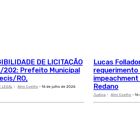
GIBILIDADE DE LICITAÇÃO
Lucas Follado
/202: Prefeito Municipal
requerimento e
ecis/RO,
impeachment d
Redano
E LEGAL
Almi Coelho
-
16 de julho de 2026
Justiça
Almi Coelho
-
16