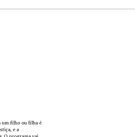
um filho ou filha é
tiça, e a
es. O programa vai