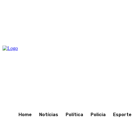
C
23.9
Porto Velho
Sexta-Feira 17, Julho, 2026
Home
Notícias
Política
Policia
Esporte