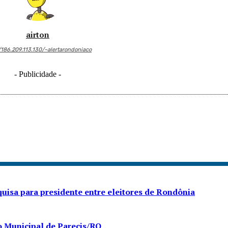
airton
/186.209.113.130/~alertarondoniaco
- Publicidade -
isa para presidente entre eleitores de Rondônia
 Municipal de Parecis/RO,