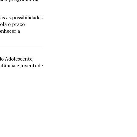
as as possibilidades
pola o prazo
onhecer a
do Adolescente,
Infância e Juventude