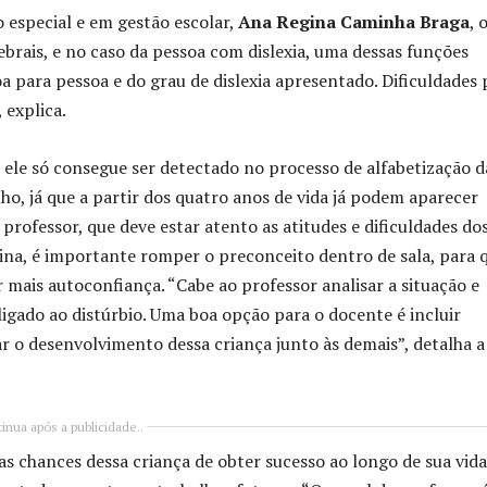
 especial e em gestão escolar,
Ana Regina Caminha Braga
, 
rebrais, e no caso da pessoa com dislexia, uma dessas funções
a para pessoa e do grau de dislexia apresentado. Dificuldades 
 explica.
e ele só consegue ser detectado no processo de alfabetização d
lho, já que a partir dos quatro anos de vida já podem aparecer
o professor, que deve estar atento as atitudes e dificuldades do
ina, é importante romper o preconceito dentro de sala, para 
 mais autoconfiança. “Cabe ao professor analisar a situação e
ligado ao distúrbio. Uma boa opção para o docente é incluir
ar o desenvolvimento dessa criança junto às demais”, detalha a
inua após a publicidade..
as chances dessa criança de obter sucesso ao longo de sua vida