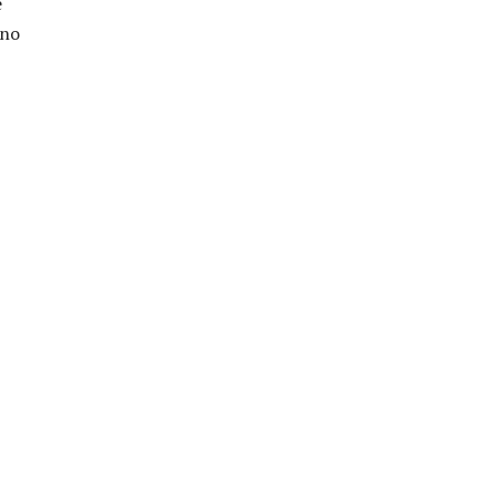
é
 no