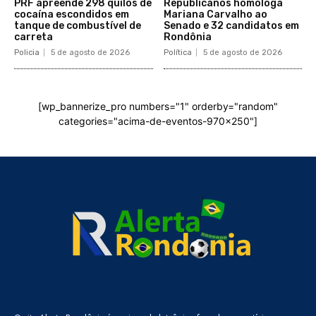
PRF apreende 298 quilos de
Republicanos homologa
cocaína escondidos em
Mariana Carvalho ao
tanque de combustível de
Senado e 32 candidatos em
carreta
Rondônia
Policia
5 de agosto de 2026
Política
5 de agosto de 2026
[wp_bannerize_pro numbers="1" orderby="random"
categories="acima-de-eventos-970x250"]