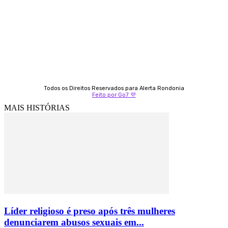
9 9349-2121
Izabella Coelho
69 99247-4792
Todos os Direitos Reservados para Alerta Rondonia
Feito por Go7 💜
MAIS HISTÓRIAS
Líder religioso é preso após três mulheres
denunciarem abusos sexuais em...