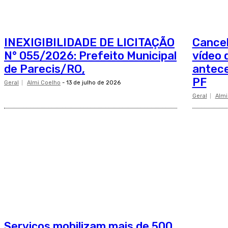
INEXIGIBILIDADE DE LICITAÇÃO
Cance
N° 055/2026: Prefeito Municipal
vídeo 
de Parecis/RO,
antec
PF
Geral
Almi Coelho
-
13 de julho de 2026
Geral
Almi
Serviços mobilizam mais de 500