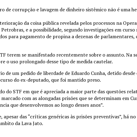
dro de corrupção e lavagem de dinheiro sistêmico não é uma he
eterioração da coisa pública revelada pelos processos na Oper
a Petrobras, e a possibilidade, segundo investigações em curs
lizados para pagamento de propina a dezenas de parlamentare
STF terem se manifestado recentemente sobre o assunto. Na s
re o uso prolongado desse tipo de medida cautelar.
io de um pedido de liberdade de Eduardo Cunha, detido desde
ecurso do ex-deputado, que foi mantido preso.
 do STF em que é apreciada a maior parte das questões relati
 marcado com as alongadas prisões que se determinam em Cur
ência que desenvolvemos ao longo desses anos”.
 apesar das “críticas genéricas às prisões preventivas”, há 
mbito da Lava Jato.