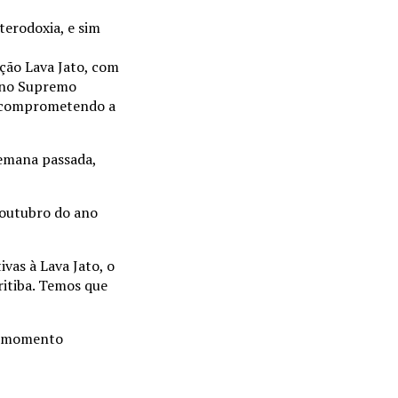
terodoxia, e sim
ação Lava Jato, com
o no Supremo
s, comprometendo a
emana passada,
 outubro do ano
vas à Lava Jato, o
itiba. Temos que
no momento