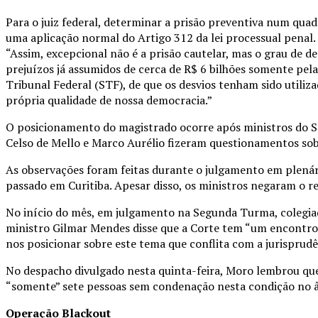
Para o juiz federal, determinar a prisão preventiva num qua
uma aplicação normal do Artigo 312 da lei processual penal.
“Assim, excepcional não é a prisão cautelar, mas o grau de d
prejuízos já assumidos de cerca de R$ 6 bilhões somente pel
Tribunal Federal (STF), de que os desvios tenham sido uti
própria qualidade de nossa democracia.”
O posicionamento do magistrado ocorre após ministros do 
Celso de Mello e Marco Aurélio fizeram questionamentos sob
As observações foram feitas durante o julgamento em plenár
passado em Curitiba. Apesar disso, os ministros negaram o r
No início do mês, em julgamento na Segunda Turma, colegiado
ministro Gilmar Mendes disse que a Corte tem “um encontro
nos posicionar sobre este tema que conflita com a jurisprud
No despacho divulgado nesta quinta-feira, Moro lembrou que,
“somente” sete pessoas sem condenação nesta condição no â
Operação Blackout