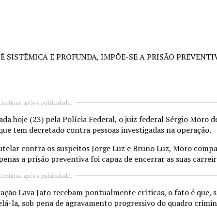
 É SISTÊMICA E PROFUNDA, IMPÕE-SE A PRISÃO PREVENTI
Continua após a publicidade..
ada hoje (23) pela Polícia Federal, o juiz federal Sérgio Moro
 que tem decretado contra pessoas investigadas na operação.
autelar contra os suspeitos Jorge Luz e Bruno Luz, Moro compa
nas a prisão preventiva foi capaz de encerrar as suas carreira
Continua após a publicidade..
ção Lava Jato recebam pontualmente críticas, o fato é que, s
elá-la, sob pena de agravamento progressivo do quadro crimin