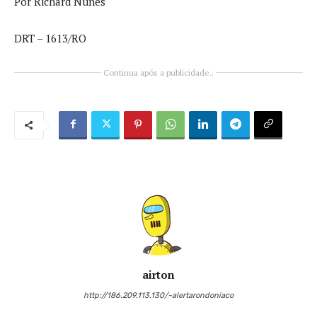
Por Richard Nunes
DRT – 1613/RO
Continua após a publicidade..
airton
http://186.209.113.130/~alertarondoniaco