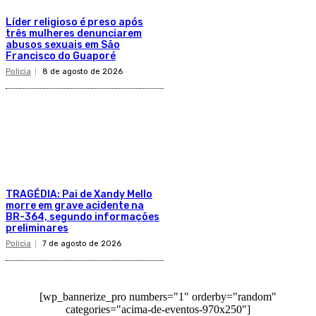
Líder religioso é preso após
três mulheres denunciarem
abusos sexuais em São
Francisco do Guaporé
Policia
8 de agosto de 2026
TRAGÉDIA: Pai de Xandy Mello
morre em grave acidente na
BR-364, segundo informações
preliminares
Policia
7 de agosto de 2026
[wp_bannerize_pro numbers="1" orderby="random"
categories="acima-de-eventos-970x250"]