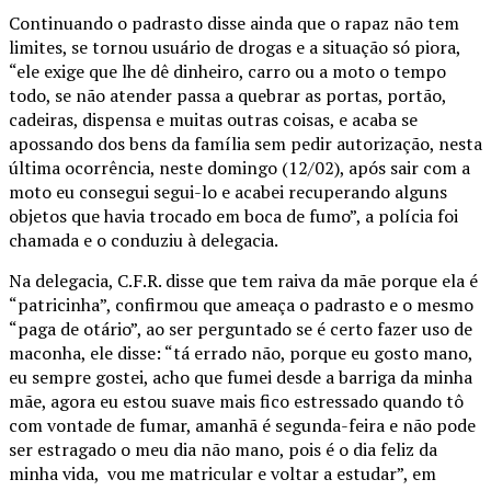
Continuando o padrasto disse ainda que o rapaz não tem
limites, se tornou usuário de drogas e a situação só piora,
“ele exige que lhe dê dinheiro, carro ou a moto o tempo
todo, se não atender passa a quebrar as portas, portão,
cadeiras, dispensa e muitas outras coisas, e acaba se
apossando dos bens da família sem pedir autorização, nesta
última ocorrência, neste domingo (12/02), após sair com a
moto eu consegui segui-lo e acabei recuperando alguns
objetos que havia trocado em boca de fumo”, a polícia foi
chamada e o conduziu à delegacia.
Na delegacia, C.F.R. disse que tem raiva da mãe porque ela é
“patricinha”, confirmou que ameaça o padrasto e o mesmo
“paga de otário”, ao ser perguntado se é certo fazer uso de
maconha, ele disse: “tá errado não, porque eu gosto mano,
eu sempre gostei, acho que fumei desde a barriga da minha
mãe, agora eu estou suave mais fico estressado quando tô
com vontade de fumar, amanhã é segunda-feira e não pode
ser estragado o meu dia não mano, pois é o dia feliz da
minha vida, vou me matricular e voltar a estudar”, em