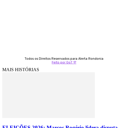
69 98406-5272
Fátima Coelho
9 9349-2121
Izabella Coelho
69 99247-4792
Todos os Direitos Reservados para Alerta Rondonia
Feito por Go7 💜
MAIS HISTÓRIAS
ELEIÇÕES 2026: Marcos Rogério lidera disputa