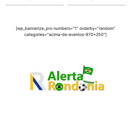
[wp_bannerize_pro numbers="1" orderby="random"
categories="acima-de-eventos-970x250"]
O site Alerta Rondônia é um jornal eletrônico focada em notícias,
entretenimento e cobertura de eventos. Teve a sua operação iniciada
em 2007 com o nome de "Em Ariquemes", sendo um dos pioneiros no