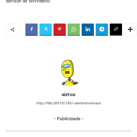
metade de novembro.
airton
http://186.209.113.130/~alertarondoniaco
- Publicidade -