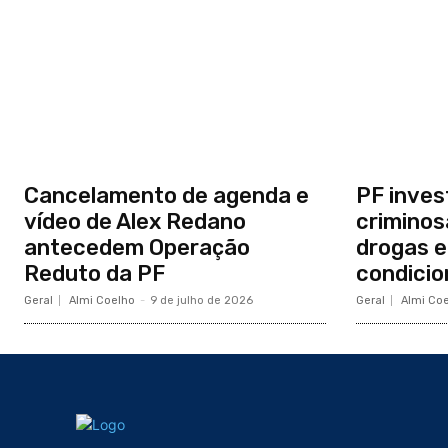
Cancelamento de agenda e
PF inves
vídeo de Alex Redano
criminos
antecedem Operação
drogas e
Reduto da PF
condici
Geral
Almi Coelho
-
9 de julho de 2026
Geral
Almi Co