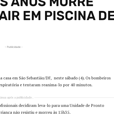
IS ANOS MORRE
IR EM PISCINA D
- Publicidade -
Compartilhado
a casa em São Sebastião/DF, neste sábado (4). Os bombeiros
spiratória e tentaram reanima-lo por 40 minutos.
inua após a publicidade..
issionais decidiram leva-lo para uma Unidade de Pronto
riança não resistiu e morreu às 15h35.