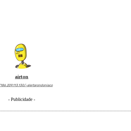
airton
/186.209.113.130/~alertarondoniaco
- Publicidade -