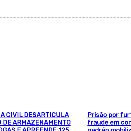
IA CIVIL DESARTICULA
Prisão por fur
O DE ARMAZENAMENTO
fraude em con
OGAS E APREENDE 125
padrão mobil