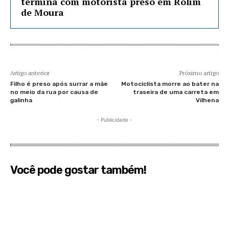
termina com motorista preso em Rolim
de Moura
Artigo anterior
Próximo artigo
Filho é preso após surrar a mãe
Motociclista morre ao bater na
no meio da rua por causa de
traseira de uma carreta em
galinha
Vilhena
- Publicidade -
Você pode gostar também!