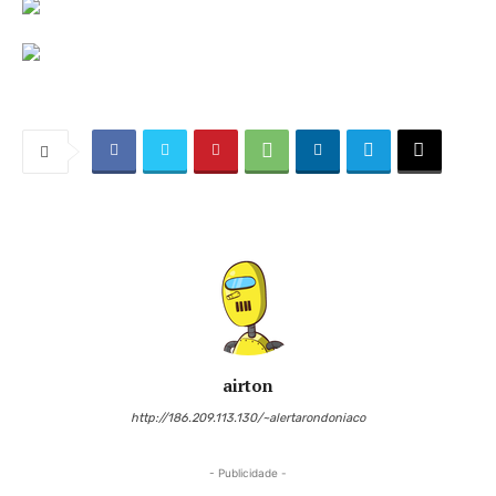
airton
http://186.209.113.130/~alertarondoniaco
- Publicidade -