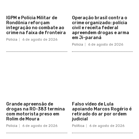
IGPM e Polícia Militar de
Operação brasil contra o
Rondônia reforçam
crime organizado: polícia
integração no combate ao
civil e receita federal
crime na faixa de fronteira
apreendem drogas e arma
em Ji-paraná
Policia
6 de agosto de 2026
Policia
6 de agosto de 2026
Grande apreensão de
Falso vídeo de Lula
drogas na RO-383 termina
apoiando Marcos Rogério é
com motorista preso em
retirado do ar por ordem
Rolim de Moura
judicial
Policia
6 de agosto de 2026
Política
6 de agosto de 2026