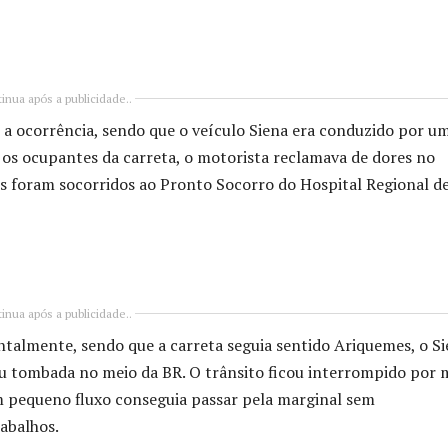
inua após a publicidade..
 ocorrência, sendo que o veículo Siena era conduzido por u
 os ocupantes da carreta, o motorista reclamava de dores no
os foram socorridos ao Pronto Socorro do Hospital Regional d
inua após a publicidade..
talmente, sendo que a carreta seguia sentido Ariquemes, o S
ou tombada no meio da BR. O trânsito ficou interrompido por 
um pequeno fluxo conseguia passar pela marginal sem
rabalhos.