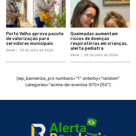
Porto Velho aprova pacote
Queimadas aumentam
de valorização para
riscos de doenças
servidores municipais
respiratórias em crianças,
alerta pediatra
Geral
29 de julho de 2026
Geral
28 de julho de 2026
[wp_bannerize_pro numbers="1" orderby="random"
categories="acima-de-eventos-970x250"]