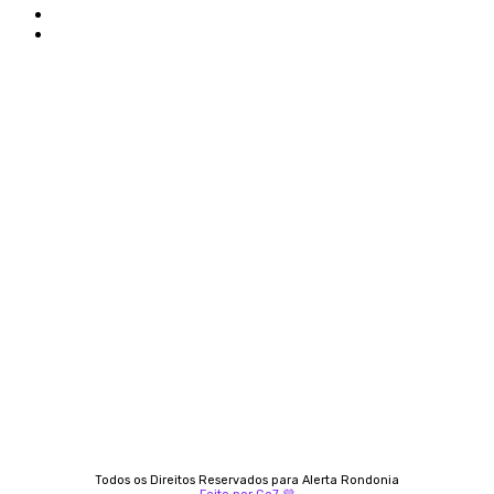
Politica de privacidade
Termos e condições de uso
Siga-nos
Contato
Almi Coelho
69 98406-5272
Fátima Coelho
9 9349-2121
Izabella Coelho
69 99247-4792
Todos os Direitos Reservados para Alerta Rondonia