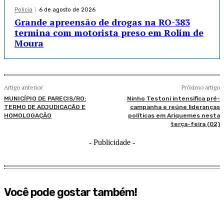
Policia
6 de agosto de 2026
Grande apreensão de drogas na RO-383
termina com motorista preso em Rolim de
Moura
Artigo anterior
Próximo artigo
MUNICÍPIO DE PARECIS/RO:
Ninho Testoni intensifica pré-
TERMO DE ADJUDICAÇÃO E
campanha e reúne lideranças
HOMOLOGAÇÃO
políticas em Ariquemes nesta
terça-feira (02)
- Publicidade -
Você pode gostar também!