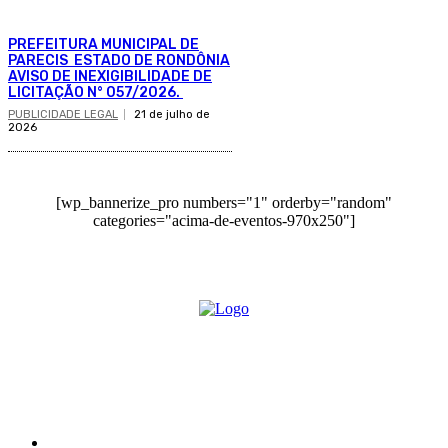
PREFEITURA MUNICIPAL DE
PARECIS ESTADO DE RONDÔNIA
AVISO DE INEXIGIBILIDADE DE
LICITAÇÃO N° 057/2026.
PUBLICIDADE LEGAL
21 de julho de
2026
[wp_bannerize_pro numbers="1" orderby="random"
categories="acima-de-eventos-970x250"]
O site Alerta Rondônia é um jornal eletrônico focada em notícias, entretenimento e
cobertura de eventos. Teve a sua operação iniciada em 2007 com o nome de "Em
Ariquemes", sendo um dos pioneiros no jornalismo on-line na cidade de Ariquemes (RO).
Sobre
Edital Alerta Rondônia