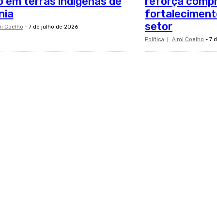
o em terras indígenas de
reforça comp
nia
fortaleciment
setor
i Coelho
-
7 de julho de 2026
Política
Almi Coelho
-
7 