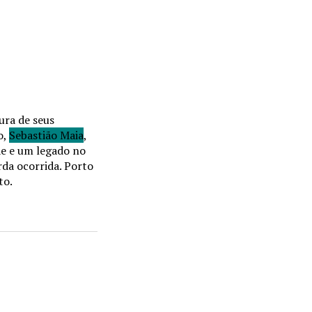
ura de seus
o,
Sebastião Maia
,
ãe e um legado no
rda ocorrida. Porto
to.