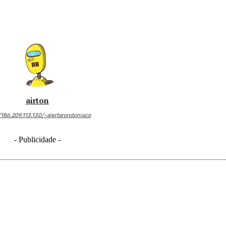
airton
/186.209.113.130/~alertarondoniaco
- Publicidade -