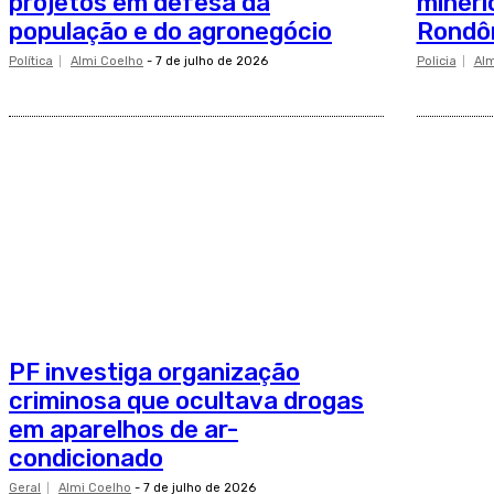
projetos em defesa da
minéri
população e do agronegócio
Rondô
Política
Almi Coelho
-
7 de julho de 2026
Policia
Alm
PF investiga organização
criminosa que ocultava drogas
em aparelhos de ar-
condicionado
Geral
Almi Coelho
-
7 de julho de 2026