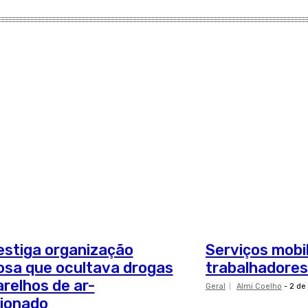
estiga organização
Serviços mobi
osa que ocultava drogas
trabalhadore
relhos de ar-
Geral
Almi Coelho
-
2 de
ionado