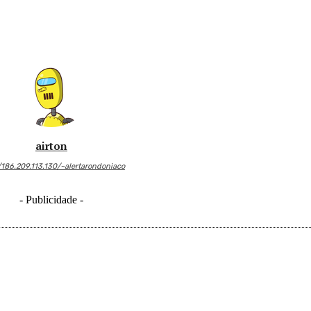
airton
/186.209.113.130/~alertarondoniaco
- Publicidade -