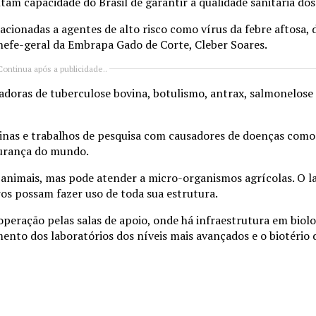
m capacidade do Brasil de garantir a qualidade sanitária dos
cionadas a agentes de alto risco como vírus da febre aftosa, d
 chefe-geral da Embrapa Gado de Corte, Cleber Soares.
Continua após a publicidade..
adoras de tuberculose bovina, botulismo, antrax, salmonelose 
nas e trabalhos de pesquisa com causadores de doenças como 
gurança do mundo.
animais, mas pode atender a micro-organismos agrícolas. O la
os possam fazer uso de toda sua estrutura.
operação pelas salas de apoio, onde há infraestrutura em biol
ento dos laboratórios dos níveis mais avançados e o biotério