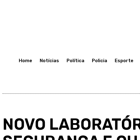
C
34.6
Porto Velho
Quinta-Feira 9, Julho, 2026
Home
Notícias
Política
Policia
Esporte
NOVO LABORATÓR