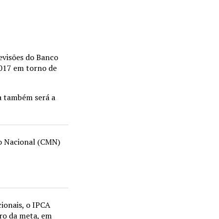
revisões do Banco
2017 em torno de
sa também será a
io Nacional (CMN)
ionais, o IPCA
tro da meta, em