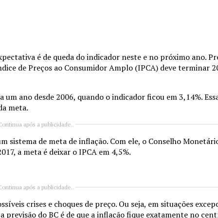
expectativa é de queda do indicador neste e no próximo ano. P
 Índice de Preços ao Consumidor Amplo (IPCA) deve terminar 
ara um ano desde 2006, quando o indicador ficou em 3,14%. Es
da meta.
Continua após a publicidade..
o um sistema de meta de inflação. Com ele, o Conselho Monetár
2017, a meta é deixar o IPCA em 4,5%.
Continua após a publicidade..
íveis crises e choques de preço. Ou seja, em situações excepc
a previsão do BC é de que a inflação fique exatamente no cen