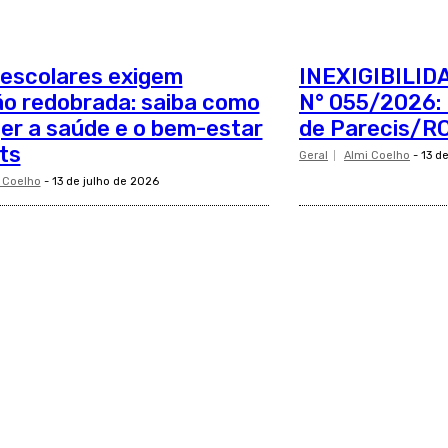
 escolares exigem
INEXIGIBILID
o redobrada: saiba como
N° 055/2026: 
er a saúde e o bem-estar
de Parecis/RO
ts
Geral
Almi Coelho
-
13 d
 Coelho
-
13 de julho de 2026