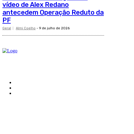
vídeo de Alex Redano
antecedem Operação Reduto da
PF
Geral
Almi Coelho
-
9 de julho de 2026
O site Alerta Rondônia é um jornal eletrônico focada em notícias, entretenimento e cobertu
Sobre
Edital Alerta Rondônia
Politica de privacidade
Termos e condições de uso
Siga-nos