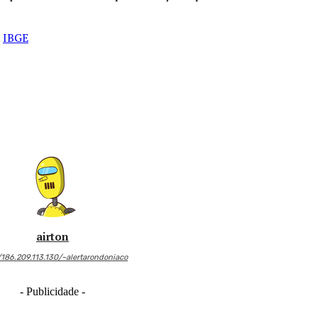
o
IBGE
airton
/186.209.113.130/~alertarondoniaco
- Publicidade -