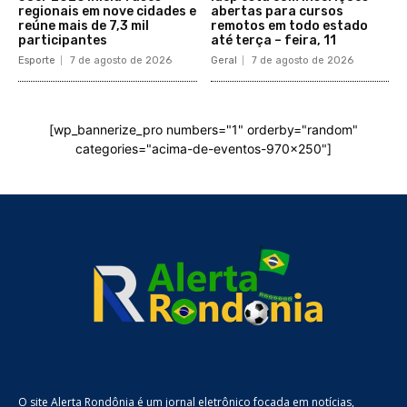
regionais em nove cidades e
abertas para cursos
reúne mais de 7,3 mil
remotos em todo estado
participantes
até terça – feira, 11
Esporte
7 de agosto de 2026
Geral
7 de agosto de 2026
[wp_bannerize_pro numbers="1" orderby="random"
categories="acima-de-eventos-970x250"]
O site Alerta Rondônia é um jornal eletrônico focada em notícias,