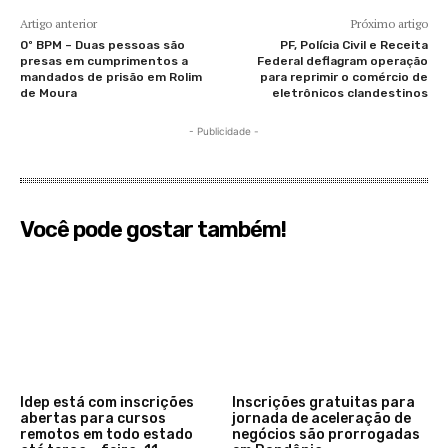
Artigo anterior
Próximo artigo
0º BPM – Duas pessoas são
PF, Polícia Civil e Receita
presas em cumprimentos a
Federal deflagram operação
mandados de prisão em Rolim
para reprimir o comércio de
de Moura
eletrônicos clandestinos
- Publicidade -
Você pode gostar também!
Idep está com inscrições
Inscrições gratuitas para
abertas para cursos
jornada de aceleração de
remotos em todo estado
negócios são prorrogadas