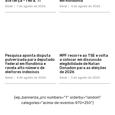
até terça – feira, 11
em Rondônia
Geral
7 de agosto de 2026
Geral
6 de agosto de 2026
Pesquisa aponta disputa
MPF recorre ao TSE e volta
pulverizada para deputado
a colocar em discussão
federal em Rondônia e
elegibilidade de Natan
revela alto número de
Donadon para as eleições
eleitores indecisos
de 2026
Geral
6 de agosto de 2026
Geral
5 de agosto de 2026
[wp_bannerize_pro numbers="1" orderby="random"
categories="acima-de-eventos-970x250"]