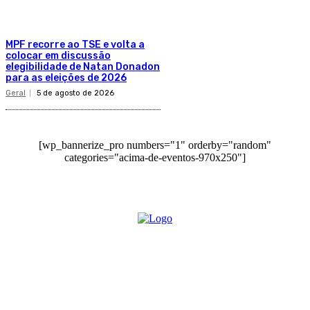
MPF recorre ao TSE e volta a
colocar em discussão
elegibilidade de Natan Donadon
para as eleições de 2026
Geral
5 de agosto de 2026
[wp_bannerize_pro numbers="1" orderby="random"
categories="acima-de-eventos-970x250"]
O site Alerta Rondônia é um jornal eletrônico focada em notícias, entretenimento e
cobertura de eventos. Teve a sua operação iniciada em 2007 com o nome de "Em
Ariquemes", sendo um dos pioneiros no jornalismo on-line na cidade de Ariquemes (RO).
Sobre