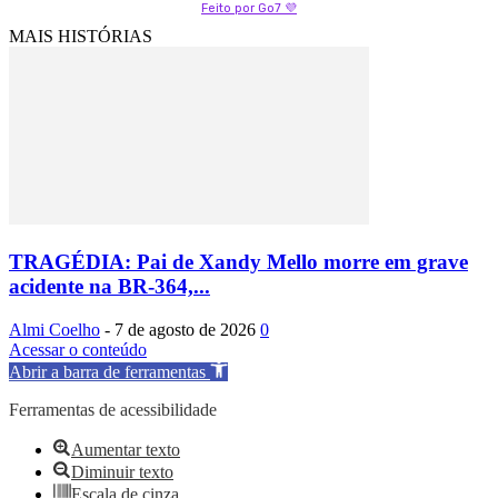
Feito por Go7 💜
MAIS HISTÓRIAS
TRAGÉDIA: Pai de Xandy Mello morre em grave
acidente na BR-364,...
Almi Coelho
-
7 de agosto de 2026
0
Acessar o conteúdo
Abrir a barra de ferramentas
Ferramentas de acessibilidade
Aumentar texto
Diminuir texto
Escala de cinza