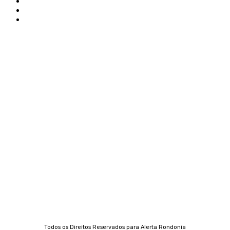
Edital Alerta Rondônia
Politica de privacidade
Termos e condições de uso
Siga-nos
Contato
Almi Coelho
69 98406-5272
Fátima Coelho
9 9349-2121
Izabella Coelho
69 99247-4792
Todos os Direitos Reservados para Alerta Rondonia