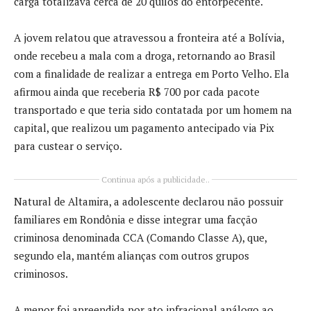
carga totalizava cerca de 20 quilos do entorpecente.
A jovem relatou que atravessou a fronteira até a
Bolívia
,
onde recebeu a mala com a droga, retornando ao Brasil
com a finalidade de realizar a entrega em Porto Velho. Ela
afirmou ainda que receberia R$ 700 por cada pacote
transportado e que teria sido contatada por um homem na
capital, que realizou um pagamento antecipado via Pix
para custear o serviço.
Continua após a publicidade..
Natural de
Altamira
, a adolescente declarou não possuir
familiares em Rondônia e disse integrar uma facção
criminosa denominada CCA (Comando Classe A), que,
segundo ela, mantém alianças com outros grupos
criminosos.
A menor foi apreendida por ato infracional análogo ao