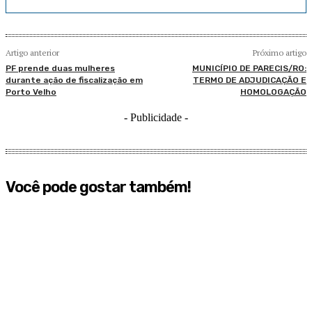
Artigo anterior
Próximo artigo
PF prende duas mulheres
MUNICÍPIO DE PARECIS/RO:
durante ação de fiscalização em
TERMO DE ADJUDICAÇÃO E
Porto Velho
HOMOLOGAÇÃO
- Publicidade -
Você pode gostar também!