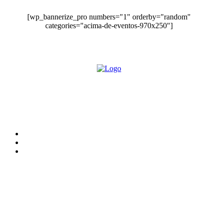
[wp_bannerize_pro numbers="1" orderby="random"
categories="acima-de-eventos-970x250"]
O site Alerta Rondônia é um jornal eletrônico focada em notícias, entretenimento e
cobertura de eventos. Teve a sua operação iniciada em 2007 com o nome de "Em
Ariquemes", sendo um dos pioneiros no jornalismo on-line na cidade de Ariquemes (RO).
Sobre
Edital Alerta Rondônia
Politica de privacidade
Termos e condições de uso
Siga-nos