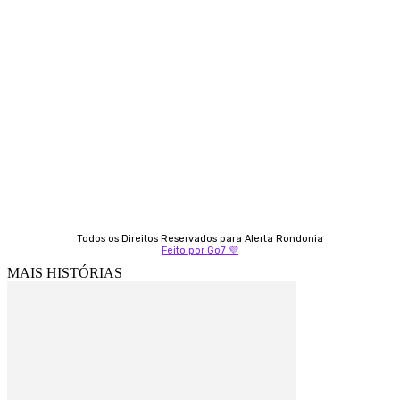
Contato
Almi Coelho
69 98406-5272
Fátima Coelho
9 9349-2121
Izabella Coelho
69 99247-4792
Todos os Direitos Reservados para Alerta Rondonia
Feito por Go7 💜
MAIS HISTÓRIAS