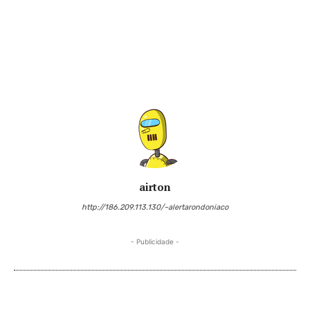
airton
http://186.209.113.130/~alertarondoniaco
- Publicidade -